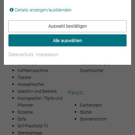
Details anzeigen/ausblenden
Wohnküche
Badezimmer
Auswahl bestätigen
Herd
Dusche
Backofen
Waschbecken
Alle auswählen
Kühlschrank mit
WC
Gefrierfach
Kosmetikspiegel
Datenschutz
Impressum
Spülmaschine
Haarfön
Mikrowelle
Handtücher und
Kaffeemaschine
Duschtücher
Toaster
Wasserkocher
Geschirr und Besteck
Freisitz
Kochgeschirr, Töpfe und
Gartentisch
Pfannen
Stühle
Sitzecke
Sonnenschirm
Sofa
SAT-Flachbild-TV
Stereoanlage